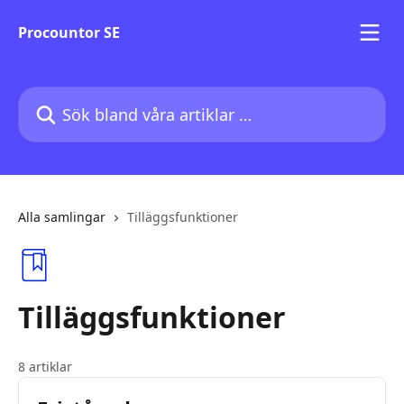
Hoppa till huvudinnehåll
Procountor SE
Sök bland våra artiklar …
Alla samlingar
Tilläggsfunktioner
Tilläggsfunktioner
8 artiklar