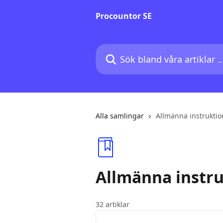
Hoppa till huvudinnehåll
Procountor SE
Sök bland våra artiklar …
Alla samlingar
Allmänna instruktio
Allmänna instr
32 artiklar