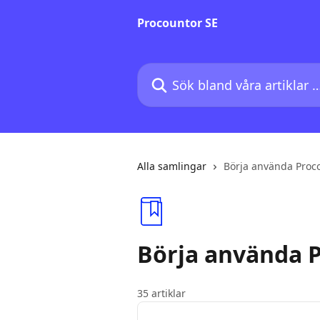
Hoppa till huvudinnehåll
Procountor SE
Sök bland våra artiklar …
Alla samlingar
Börja använda Proc
Börja använda 
35 artiklar