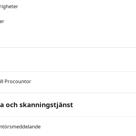
righeter
er
ill Procountor
ra och skanningstjänst
rantörsmeddelande