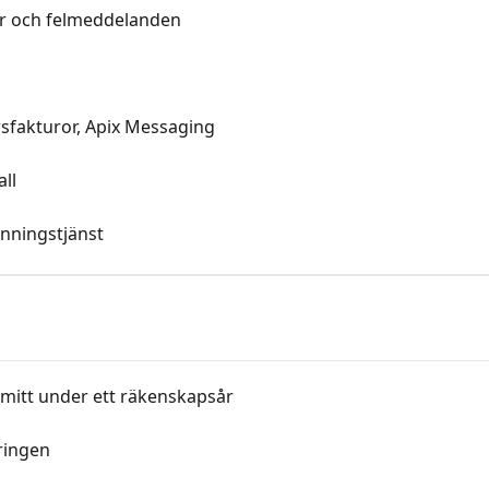
or och felmeddelanden
rsfakturor, Apix Messaging
ll
anningstjänst
mitt under ett räkenskapsår
öringen